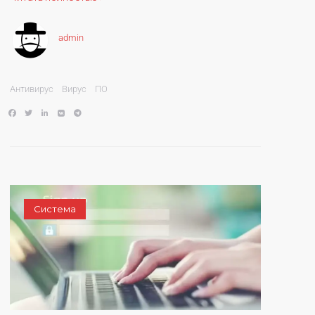
admin
Антивирус
Вирус
ПО
Система