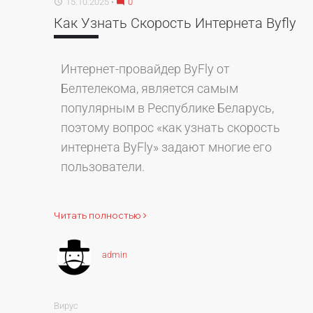
15.10.2025
0
access_time
mode_comment
Как Узнать Скорость Интернета Byfly
Интернет-провайдер ByFly от
Белтелекома, является самым
популярным в Республике Беларусь,
поэтому вопрос «как узнать скорость
интернета ByFly» задают многие его
пользователи.
Читать полностью
admin
Вирус