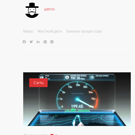
admin
Вирус
Жесткий диск
Замена процессора
Сеть