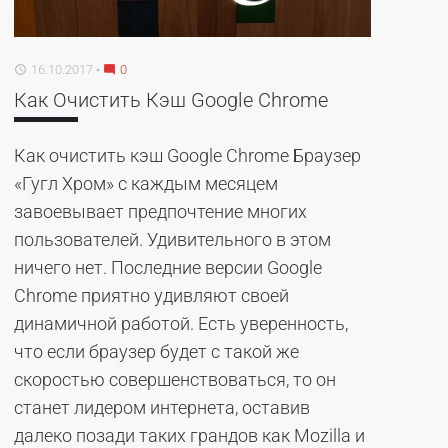
16.10.2017
0
access_time
mode_comment
Как Очистить Кэш Google Chrome
Как очистить кэш Google Chrome Браузер
«Гугл Хром» с каждым месяцем
завоевывает предпочтение многих
пользователей. Удивительного в этом
ничего нет. Последние версии Google
Chrome приятно удивляют своей
динамичной работой. Есть уверенность,
что если браузер будет с такой же
скоростью совершенствоваться, то он
станет лидером интернета, оставив
далеко позади таких грандов как Mozilla и