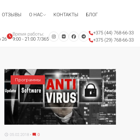
ОТЗЫВЫ
О НАС
КОНТАКТЫ
БЛОГ
+375 (44) 768-66-33
Время работы:
 26
9:00 - 21:00 7/365
+375 (29) 768-66-33
Программы
05.02.2018
0
access_time
mode_comment