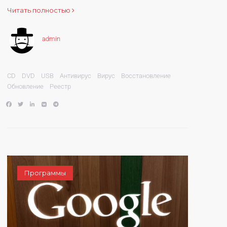
Читать полностью
admin
CD
DVD
USB
Антивирус
Вирус
Восстановление
Обновление
Реестр
Программы