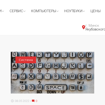
И
СЕРВИС
КОМПЬЮТЕРЫ
НОУТБУКИ
ЦЕНЫ
г. Минск
Якубовского
Система
08.05.2022
0
access_time
mode_comment