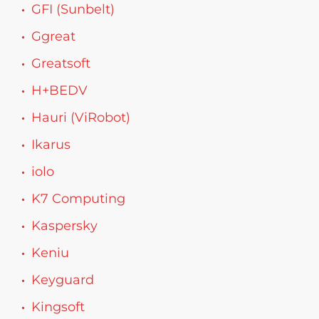
GFI (Sunbelt)
Ggreat
Greatsoft
H+BEDV
Hauri (ViRobot)
Ikarus
iolo
K7 Computing
Kaspersky
Keniu
Keyguard
Kingsoft