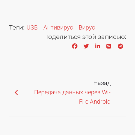
Теги:
USB
Антивирус
Вирус
Поделиться этой записью:
Facebook
Twitter
LinkedIn
VK
Tele
Навигация
по
Назад
записям
Передача данных через Wi-
Fi c Android