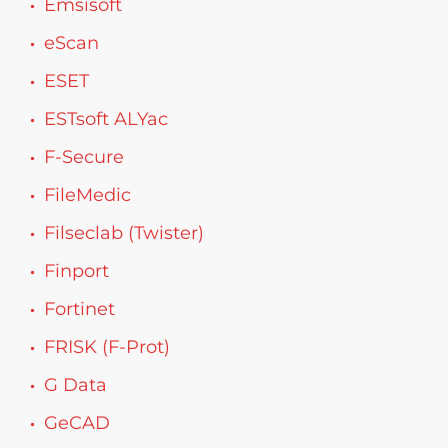
Emsisoft
eScan
ESET
ESTsoft ALYac
F-Secure
FileMedic
Filseclab (Twister)
Finport
Fortinet
FRISK (F-Prot)
G Data
GeCAD